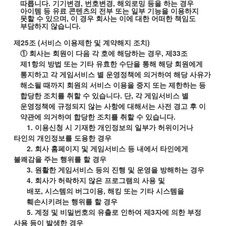
따릅니다
.
기기변경
,
번호변경
,
해외로밍 등을 하는 경우
아이템 등 유료 콘텐츠의 전부 또는 일부 기능을 이용하지
못할 수 있으며
,
이 경우 회사는 이에 대한 어떠한 책임도
부담하지 않습니다
.
제
25
조
(
서비스 이용제한 및 계약해지 조치
)
① 회사는 회원이 다음 각 호에 해당하는 경우
,
제
33
조
제
1
항의 방법 또는 기타 유효한 수단을 통해 해당 회원에게
통지하고 각 게임서비스 별 운영정책에 의거하여 해당 사유가
해소될 때까지 회원의 서비스 이용을 중지 또는 제한하는 등
합당한 조치를 취할 수 있습니다
.
단
,
각 게임서비스 별
운영정책에 규정되지 않는 사항에 대해서는 사전 경고 후 이
약관에 의거하여 합당한 조치를 취할 수 있습니다
.
1.
이용신청 시 기재한 개인정보의 일부가 허위이거나
타인의 개인정보를 도용한 경우
2.
회사 홈페이지 및 게임서비스 등 내에서 타인에게
불쾌감을 주는 행위를 할 경우
3.
원활한 게임서비스 등의 진행 및 운영을 방해하는 경우
4.
회사가 허락하지 않은 프로그램의 사용 및
배포
,
시스템의 버그이용
,
해킹 또는 기타 시스템을
훼손시키려는 행위를 할 경우
5.
계정 및 비밀번호의 유출로 인하여 제
3
자에 의한 부정
사용 등이 발생한 경우