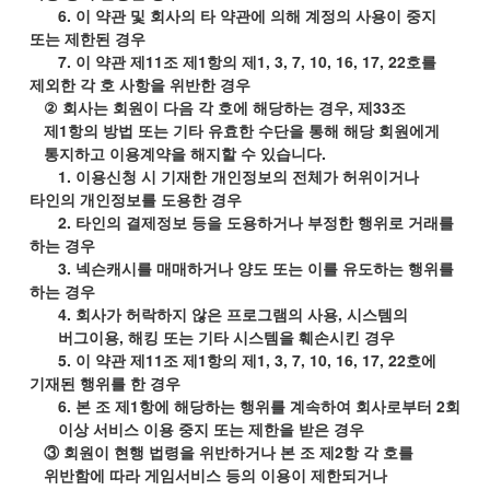
6.
이 약관 및 회사의 타 약관에 의해 계정의 사용이 중지
또는 제한된 경우
7.
이 약관 제
11
조 제
1
항의 제
1, 3, 7, 10, 16, 17, 22
호를
제외한 각 호 사항을 위반한 경우
②
회사는 회원이 다음 각 호에 해당하는 경우
,
제
33
조
제
1
항의 방법 또는 기타 유효한 수단을 통해 해당 회원에게
통지하고 이용계약을 해지할 수 있습니다
.
1.
이용신청 시 기재한 개인정보의 전체가 허위이거나
타인의 개인정보를 도용한 경우
2.
타인의 결제정보 등을 도용하거나 부정한 행위로 거래를
하는 경우
3.
넥슨캐시를 매매하거나 양도 또는 이를 유도하는 행위를
하는 경우
4.
회사가 허락하지 않은 프로그램의 사용
,
시스템의
버그이용
,
해킹 또는 기타 시스템을 훼손시킨 경우
5.
이 약관 제
11
조 제
1
항의 제
1, 3, 7, 10, 16, 17, 22
호에
기재된 행위를 한 경우
6.
본 조 제
1
항에 해당하는 행위를 계속하여 회사로부터
2
회
이상 서비스 이용 중지 또는 제한을 받은 경우
③ 회원이 현행 법령을 위반하거나 본 조 제
2
항 각 호를
위반함에 따라 게임서비스 등의 이용이 제한되거나