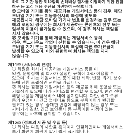
하여
그
기간
동안
제
10
항의
손해배상
절차를
이행하기
위한
전담
창구
등
고객
대응
수단을
마련하여
운영합니다
.
모바일 기기를 통해 제공되는 게임서비스 등의 경우
,
해당
⑫
모바일 기기 또는 이동통신사의 특성에 맞도록
제공됩니다
.
해당 모바일 기기나 번호를 변경하는 경우 또는
해외 로밍의 경우에는 회사가 제공하는 콘텐츠의 전부 또는
일부의 이용이 불가능할 수 있으며
,
이 경우 회사는 책임을
지지 않습니다
.
⑬ 모바일 기기를 통해 제공되는 게임서비스 등의
경우
,
백그라운드 작업이 진행될 수 있습니다
.
이 경우 해당
모바일 기기 또는 이동통신사의 특성에 따른 추가요금이
발생할 수 있으며
,
이와 관련하여 회사는 책임을 지지
않습니다
.
제
14
조
(
서비스의 변경
)
① 회원은 회사가 제공하는 게임서비스 등을 이
약관
,
운영정책 및 회사가 설정한 규칙에 따라 이용할 수
있으며
,
회사는 게임서비스 등에 대한 제작
,
변경
,
유지
,
보수
등에 관한 포괄적인 권한을 가집니다
.
② 회사는 원활한 게임서비스 등의 제공을 위해 운영상 또는
기술상의 필요에 따라 서비스를 변경할 수 있으며
,
변경 전에
해당 내용을 게임서비스 내에 공지합니다
.
다만
,
버그∙오류
등의 수정이나 긴급 업데이트 등으로 부득이하게 변경할
필요가 있는 경우
,
중대한 변경에 해당하지 않는 경우 또는
서버기기 결함
,
긴급 보안문제 등 부득이한 사정이 있는
경우에는 사후에 공지할 수 있습니다
.
제
15
조
(
정보의 제공 및 수집 등
)
① 회사는 다음의 사항을 홈페이지 연결화면이나 게임서비스
초기 화면에 회원이 알기 쉽게 표시합니다
.