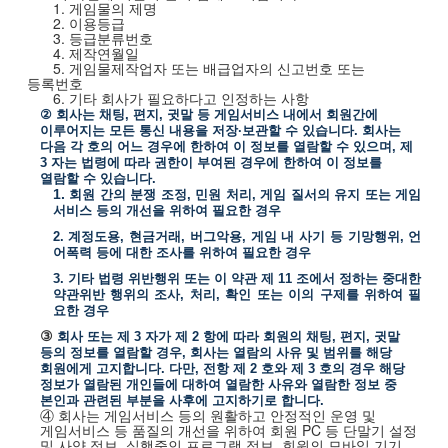
1.
게임물의 제명
2.
이용등급
3.
등급분류번호
4.
제작연월일
5.
게임물제작업자 또는 배급업자의 신고번호 또는
등록번호
6.
기타 회사가 필요하다고 인정하는 사항
②
회사는 채팅
,
편지
,
귓말 등 게임서비스 내에서 회원간에
이루어지는 모든 통신 내용을 저장
·
보관할 수 있습니다
.
회사는
다음 각 호의 어느 경우에 한하여 이 정보를 열람할 수 있으며
,
제
3
자는 법령에 따라 권한이 부여된 경우에 한하여 이 정보를
열람할 수 있습니다
.
1.
회원 간의 분쟁 조정
,
민원 처리
,
게임 질서의 유지 또는 게임
서비스 등의 개선을 위하여 필요한 경우
2.
계정도용
,
현금거래
,
버그악용
,
게임 내 사기 등 기망행위
,
언
어폭력 등에 대한 조사를 위하여 필요한 경우
3.
기타 법령 위반행위 또는 이 약관 제
11
조에서 정하는 중대한
약관위반 행위의 조사
,
처리
,
확인 또는 이의 구제를 위하여 필
요한 경우
③
회사 또는 제
3
자가 제
2
항에 따라 회원의 채팅
,
편지
,
귓말
등의 정보를 열람할 경우
,
회사는 열람의 사유 및 범위를 해당
회원에게 고지합니다
.
다만
,
전항 제
2
호와 제
3
호의 경우 해당
정보가 열람된 개인들에 대하여 열람한 사유와 열람한 정보 중
본인과 관련된 부분을 사후에 고지하기로 합니다
.
④ 회사는 게임서비스 등의 원활하고 안정적인 운영 및
게임서비스 등 품질의 개선을 위하여 회원
PC
등 단말기 설정
및 사양 정보
,
실행중인 프로그램 정보
,
회원의 모바일 기기