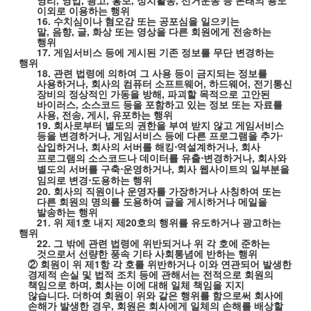
영리
,
영업
,
광고
,
홍보
,
정치활동
,
선거운동 등 본래의 용도
이외로 이용하는 행위
16.
수치심이나 혐오감 또는 공포심을 일으키는
말
,
음향
,
글
,
화상 또는 영상을 다른 회원에게 전송하는
행위
17.
게임서비스 등에 게시된 기존 정보를 무단 변경하는
행위
18.
관련 법령에 의하여 그 사용 등이 금지되는 정보를
사용하거나
,
회사의 컴퓨터 소프트웨어
,
하드웨어
,
전기통신
장비의 정상적인 가동을 방해
,
파괴할 목적으로 고안된
바이러스
,
소스코드 등을 포함하고 있는 정보 또는 자료를
사용
,
전송
,
게시
,
유포하는 행위
19.
회사로부터 별도의 권한을 부여 받지 않고 게임서비스
등을 변경하거나
,
게임서비스 등에 다른 프로그램을 추가
⋅
삽입하거나
,
회사의 서버를 해킹
역설계하거나
,
회사
⋅
프로그램의 소스코드나 데이터를 유출
변경하거나
,
회사와
⋅
별도의 서버를 구축
운영하거나
,
회사 웹사이트의 일부분을
⋅
임의로 변경
도용하는 행위
⋅
20.
회사의 직원이나 운영자를 가장하거나 사칭하여 또는
다른 회원의 명의를 도용하여 글을 게시하거나 메일을
발송하는 행위
21.
위 제
1
호 내지 제
20
호의 행위를 유도하거나 광고하는
행위
22.
그 밖에 관련 법령에 위반되거나 위 각 호에 준하는
것으로서 선량한 풍속 기타 사회통념에 반하는 행위
② 회원이 위 제
1
항 각 호를 위반하거나 이와 연관되어 발생한
경제적 손실 및 법적 조치 등에 관해서는 전적으로 회원의
책임으로 하며
,
회사는 이에 대해 일체 책임을 지지
않습니다
.
더하여 회원이 위와 같은 행위를 함으로써 회사에
손해가 발생한 경우
,
회원은 회사에게 일체의 손해를 배상할