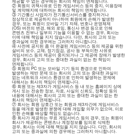
제공할 수 없는 경우에는 회사의 책임이 면제됩니다
.
② 회원의 귀책사유로 인한 게임서비스 등의 중지
,
이용장애
및 계약해지에 대하여는 회사의 책임이 면제됩니다
.
③ 기간통신 사업자가 전기통신서비스를 중지하거나
정상적으로 제공하지 아니하여 회원에게 손해가 발생한
경우
,
또는 회원이 모바일 기기 자체
,
번호나 운영체제
(OS)
버전의 변경
,
해외 로밍
,
통신사 변경 등으로 인해
콘텐츠 전부나 일부의 기능을 이용할 수 없는 경우
,
회사는
이에 대해 책임을 지지 않습니다
.
다만
,
회사의 고의 또는
중과실에 의한 경우에는 그러하지 아니합니다
.
④ 사전에 공지된 좀 더 완결된 게임서비스 등의 제공을 위한
설비의 보수
,
교체
,
정기점검
,
공사 등 부득이한 사유로
게임서비스 등의 제공이 중지되거나 그 제공에 장애가 발생한
경우
,
회사의 고의 또는 중대한 과실이 없는 한 책임이
면제됩니다
.
⑤ 회원의
PC
또는 모바일 기기 등의 환경으로 인하여
발생하는 제반 문제 또는 회사의 고의 또는 중대한 과실이
없는 네트워크 서비스 환경으로 인하여 발생하는 문제에
대해서는 회사의 책임이 면제됩니다
.
⑥ 회원 또는 제
3
자가 게임서비스 등 내 또는 홈페이지 상에
게시 또는 전송한 정보
,
자료
,
사실의 신뢰도
,
정확성 등의
내용에 대해서는 회사의 고의 또는 중대한 과실이 없는 한
회사의 책임이 면제됩니다
.
⑦ 회사는 회원 상호간 또는 회원과 제
3
자간에 게임서비스
등을 매개로 발생한 분쟁에 대해 개입할 의무가 없으며
,
이로
인한 손해를 배상할 책임도 없습니다
.
⑧ 회사가 제공하는 무료 게임서비스 등의 경우
,
또는 회원이
회사가 제공하는 콘텐츠나 계정정보를 임의로 삭제한
경우
,
회사는 이에 대해 책임을 지지 않습니다
.
다만
,
회사의
고의 또는 중과실에 의한 경우에는 그러하지 아니합니다
.