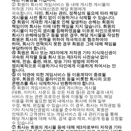
② 회원이 회사의 게임서비스 등 내에 게시한 게시물의
저작권 기타 지식재산권은 해당 회원에게
귀속합니다
.
다만
,
회사는 관리
,
정책상의 필요에 따라 해당
게시물을 사전 통지 없이 이동하거나 삭제할 수 있습니다
.
③ 회원이 게재한 게시물로 인해 발생하는 손해는 회원의
책임이며 회사는 이에 대한 책임을 지지 않습니다
.
회원의
게시물이 타인의 권리를 침해하였음을 이유로 타인으로부터
회사가 손해배상청구 등을 받은 경우
,
해당 게시물을 작성한
회원은 회사의 면책을 위하여 적극적으로 협조하여야
하며
,
회사가 면책되지 못한 경우 회원은 그에 대해 책임을
부담하여야 합니다
.
④ 회원은 회사 또는 제
3
자에게 저작권 기타 지식재산권이
귀속된 저작물 등을 회사 또는 제
3
자의 사전승낙 없이
복제
,
전송
,
출판
,
배포
,
방송 기타 방법에 의하여
영리목적으로 이용하거나 타인에게 이용하게 하여서는 안
됩니다
.
⑤ 이 약관에 의한 게임서비스 등 이용계약이 종료될
경우
,
회원은 게임 클라이언트 등을 비롯한 회사의 모든
콘텐츠를 즉시 삭제하거나 반환하여야 합니다
.
⑥ 회원이 게임서비스 등 내에 게시하는 게시물
(
대화
,
이미지
,
사운드 등 모든 자료 등
)
은 검색 결과 내지
서비스 또는 관련 프로모션 등에 이용될 수 있으며
,
해당
이용을 위해 필요한 범위 내에서는 회사에 의해 일부
수정
,
복제
,
편집될 수 있습니다
.
이 경우
,
회사는 저작권법 등
기타 지식재산권법의 내용을 준수하여야 하며
,
회원은
언제든지 고객센터 또는 게임서비스 등 내 관리기능을 통해
해당 게시물에 대해 삭제
,
검색 결과 제외
,
비공개 등을 요청할
수 있습니다
.
⑦ 회사는 회원의 게시물 등에 대해 제
3
자로부터 저작권 기타