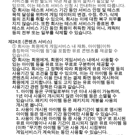
서비스를 위한 별도의 약관 체결 등의 절차가 필요할 수
있으며
,
이는 테스트 서비스 신청 시 안내하는 바에 따릅니다
.
② 회사는 테스트 서비스 기간 동안 서비스 안정 및 테스트
목적 달성을 위하여 게임 데이터의 변경
,
수정
,
추가
,
삭제
등의 조치를 취할 수 있으며
,
회사는 이에 대한 복구 의무를
지지 않습니다
.
또한 회사는 테스트 서비스가 종료된 후
테스트 서비스 기간 동안 회원이 취득한 게임 머니
,
캐릭터
등의 전부 또는 일부를 삭제할 수 있습니다
.
제
24
조
(
콘텐츠 서비스
)
① 회사는 회원에게 게임서비스 내 재화
,
아이템
(
이하
총칭하여
“아이템 등”
)
을 포함한 유료 콘텐츠를 제공할 수
있습니다
.
② 회사는 회원에게
,
회원이 게임서비스 내에서 사용할 수
있는 아이템 등을 유료 또는 무료로 구분하여 제공할 수
있습니다
.
회사는 그 정책에 따라 회원에게 유료 아이템 등의
사용기간 및 조건을 정할 수 있으며
,
이는 각 아이템 등 유료
콘텐츠의 서비스 이용 안내 또는 결제 화면 등에 게시하여
회원에게 고지합니다
.
별도 고지 없는 유료 아이템 등의
사용기간 관련 정책은 다음과 같습니다
.
1.
아이템 등은 구매일로부터
1
년 이내 사용이 가능하며
,
1
년 이내 사용이 개시되지 않은 아이템 등은 소멸될 수
있습니다
.
패키지 아이템 등은 패키지의 개봉을 사용의
개시로 봅니다
.
2.
사용이 개시된 아이템 등 중 사용기간이 별도로 명시된
아이템 등은 명시된 기간 동안에만 사용할 수 있습니다
.
3.
사용이 개시된 아이템 등 중 사용 기간이
‘영구’로 표시된
유료 아이템이나 사용 기간이 표시되지 않은 유료 아이템 등
(
이하
“무기한 아이템 등”
)
은 사용 개시 시점부터
게임서비스가 계속되는 동안 사용할 수 있습니다
.