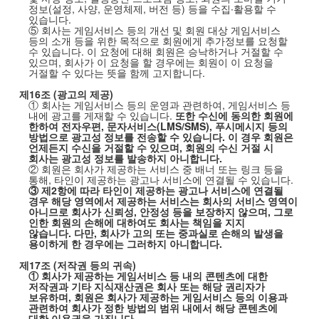
정보
(
설정
,
사양
,
운영체제
,
버전 등
)
등을 수집∙활용할 수
있습니다
.
⑤ 회사는 게임서비스 등의 개선 및 회원 대상 게임서비스
등의 소개 등을 위한 목적으로 회원에게 추가정보를 요청할
수 있습니다
.
이 요청에 대해 회원은 승낙하거나 거절할 수
있으며
,
회사가 이 요청을 할 경우에는 회원이 이 요청을
거절할 수 있다는 뜻을 함께 고지합니다
.
제
16
조
(
광고의 제공
)
① 회사는 게임서비스 등의 운영과 관련하여
,
게임서비스 등
내에 광고를 게재할 수 있습니다
.
또한 수신에 동의한 회원에
한하여 전자우편
,
문자서비스
(LMS/SMS),
푸시메시지 등의
방법으로 광고성 정보를 전송할 수 있습니다
.
이 경우 회원은
언제든지 수신을 거절할 수 있으며
,
회원의 수신 거절 시
회사는 광고성 정보를 발송하지 아니합니다
.
② 회원은 회사가 제공하는 서비스 중 배너 또는 링크 등을
통해
,
타인이 제공하는 광고나 서비스에 연결될 수 있습니다
.
③ 제
2
항에 따라 타인이 제공하는 광고나 서비스에 연결될
경우 해당 영역에서 제공하는 서비스는 회사의 서비스 영역이
아니므로 회사가 신뢰성
,
안정성 등을 보장하지 않으며
,
그로
인한 회원의 손해에 대하여도 회사는 책임을 지지
않습니다
.
다만
,
회사가 고의 또는 중과실로 손해의 발생을
용이하게 한 경우에는 그러하지 아니합니다
.
제
17
조
(
저작권 등의 귀속
)
① 회사가 제공하는 게임서비스 등 내의 콘텐츠에 대한
저작권과 기타 지식재산권은 회사 또는 해당 권리자가
보유하며
,
회원은 회사가 제공하는 게임서비스 등의 이용과
관련하여 회사가 정한 방법의 범위 내에서 해당 콘텐츠에
대한 이용권을 가집니다
.