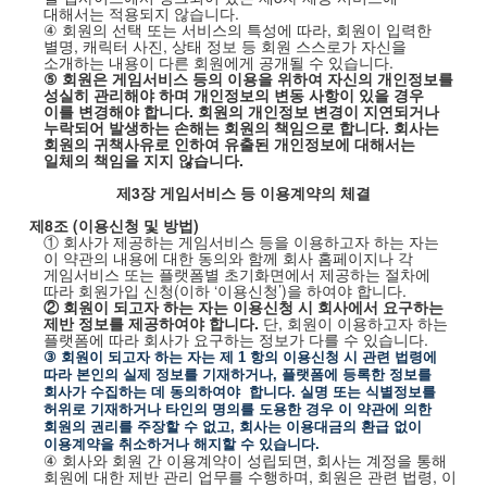
대해서는 적용되지 않습니다
.
④
회원의 선택 또는 서비스의 특성에 따라
,
회원이 입력한
별명
,
캐릭터 사진
,
상태 정보 등 회원 스스로가 자신을
소개하는 내용이 다른 회원에게 공개될 수 있습니다
.
⑤
회원은 게임서비스 등의 이용을 위하여 자신의 개인정보를
성실히 관리해야 하며 개인정보의 변동 사항이 있을 경우
이를 변경해야 합니다
.
회원의 개인정보 변경이 지연되거나
누락되어 발생하는 손해는 회원의 책임으로 합니다
.
회사는
회원의 귀책사유로 인하여 유출된 개인정보에 대해서는
일체의 책임을 지지 않습니다
.
제
3
장 게임서비스 등 이용계약의 체결
제
8
조
(
이용신청 및 방법
)
① 회사가 제공하는 게임서비스 등을 이용하고자 하는 자는
이 약관의 내용에 대한 동의와 함께 회사 홈페이지나 각
게임서비스 또는 플랫폼별 초기화면에서 제공하는 절차에
따라 회원가입 신청
(
이하
‘이용신청’
)
을 하여야 합니다
.
② 회원이 되고자 하는 자는 이용신청 시 회사에서 요구하는
제반 정보를 제공하여야 합니다
.
단
,
회원이 이용하고자 하는
플랫폼에 따라 회사가 요구하는 정보가 다를 수 있습니다
.
③
회원이 되고자 하는 자는 제
1
항의 이용신청 시 관련 법령에
따라 본인의 실제 정보를 기재하거나
,
플랫폼에 등록한 정보를
회사가 수집하는 데 동의하여야
합니다
.
실명 또는 식별정보를
허위로 기재하거나 타인의 명의를 도용한 경우 이 약관에 의한
회원의 권리를 주장할 수 없고
,
회사는 이용대금의 환급 없이
이용계약을 취소하거나 해지할 수 있습니다
.
④
회사와 회원 간 이용계약이 성립되면
,
회사는 계정을 통해
회원에 대한 제반 관리 업무를 수행하며
,
회원은 관련 법령
,
이