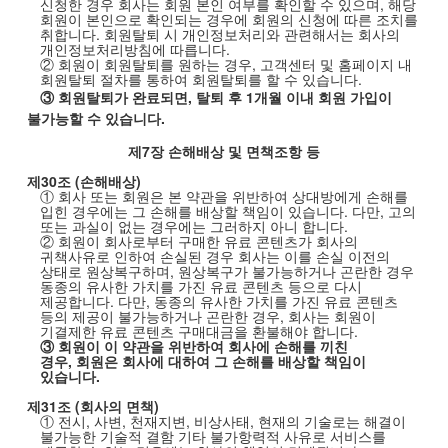
신청한 경우 회사는 회원 본인 여부를 확인할 수 있으며
,
해당
회원이 본인으로 확인되는 경우에 회원의 신청에 따른 조치를
취합니다
.
회원탈퇴 시 개인정보처리와 관련해서는 회사의
개인정보처리방침에 따릅니다
.
② 회원이 회원탈퇴를 원하는 경우
,
고객센터 및 홈페이지 내
회원탈퇴 절차를 통하여 회원탈퇴를 할 수 있습니다
.
③ 회원탈퇴가 완료되면
,
탈퇴 후
1
개월 이내 회원 가입이
불가능할 수 있습니다
.
제
7
장 손해배상 및 면책조항 등
제
30
조
(
손해배상
)
① 회사 또는 회원은 본 약관을 위반하여 상대방에게 손해를
입힌 경우에는 그 손해를 배상할 책임이 있습니다. 다만, 고의
또는 과실이 없는 경우에는 그러하지 아니 합니다.
② 회원이 회사로부터 구매한 유료 콘텐츠가 회사의
귀책사유로 인하여 손실된 경우 회사는 이를 손실 이전의
상태로 원상복구하며
,
원상복구가 불가능하거나 곤란한 경우
동종의 유사한 가치를 가진 유료 콘텐츠 등으로 다시
제공합니다
.
다만
,
동종의 유사한 가치를 가진 유료 콘텐츠
등의 제공이 불가능하거나 곤란한 경우
,
회사는 회원이
기결제한 유료 콘텐츠 구매대금을 환불해야 합니다
.
③ 회원이 이 약관을 위반하여 회사에 손해를 끼친
경우
,
회원은 회사에 대하여 그 손해를 배상할 책임이
있습니다
.
제
31
조
(
회사의 면책
)
① 전시
,
사변
,
천재지변
,
비상사태
,
현재의 기술로는 해결이
불가능한 기술적 결함 기타 불가항력적 사유로 서비스를