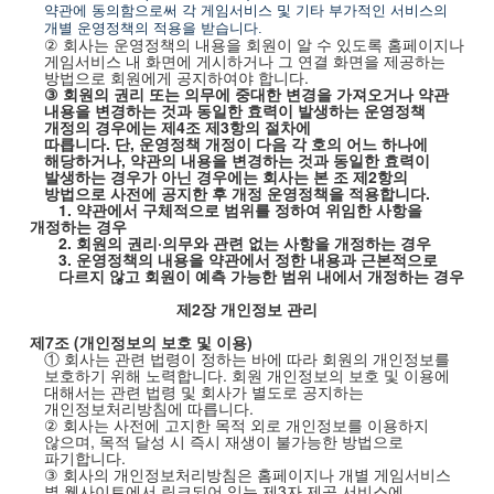
약관에 동의함으로써 각 게임서비스 및 기타 부가적인 서비스의
개별 운영정책의 적용을 받습니다
.
②
회사는 운영정책의 내용을 회원이 알 수 있도록 홈페이지나
게임서비스 내 화면에 게시하거나 그 연결 화면을 제공하는
방법으로 회원에게 공지하여야 합니다
.
③
회원의 권리 또는 의무에 중대한 변경을 가져오거나 약관
내용을 변경하는 것과 동일한 효력이 발생하는 운영정책
개정의 경우에는 제
4
조 제
3
항의 절차에
따릅니다
.
단
,
운영정책 개정이 다음 각 호의 어느 하나에
해당하거나
,
약관의 내용을 변경하는 것과 동일한 효력이
발생하는 경우가 아닌 경우에는 회사는 본 조 제
2
항의
방법으로 사전에 공지한 후 개정 운영정책을 적용합니다
.
1.
약관에서 구체적으로 범위를 정하여 위임한 사항을
개정하는 경우
2.
회원의 권리·의무와 관련 없는 사항을 개정하는 경우
3.
운영정책의 내용을 약관에서 정한 내용과 근본적으로
다르지 않고 회원이 예측 가능한 범위 내에서 개정하는 경우
제
2
장 개인정보 관리
제
7
조
(
개인정보의 보호 및 이용
)
① 회사는 관련 법령이 정하는 바에 따라 회원의 개인정보를
보호하기 위해 노력합니다
.
회원 개인정보의 보호 및 이용에
대해서는 관련 법령 및 회사가 별도로 공지하는
개인정보처리방침에 따릅니다
.
②
회사는 사전에 고지한 목적 외로 개인정보를 이용하지
않으며
,
목적 달성 시 즉시 재생이 불가능한 방법으로
파기합니다
.
③
회사의 개인정보처리방침은 홈페이지나 개별 게임서비스
별 웹사이트에서 링크되어 있는 제
3
자 제공 서비스에