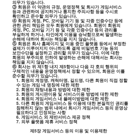
의무가 있습니다
.
③ 회원은 이 약관의 규정
,
운영정책 및 회사가 게임서비스
등과 관련하여 공지하거나 통지한 주의사항 등을 수시로
확인하고 준수할 의무가 있습니다
.
④ 회원의 계정
, PC,
모바일 기기 등 및 각종 인증수단 등에
관한 관리 책임은 모두 회원에게 있습니다
.
회원이 회원의
계정
, PC,
모바일 기기 등 및 각종 인증수단 등의 관리를
부실하게 하거나
,
타인에게 이용을 승낙함으로써 발생하는
손해에 대하여 회사는 책임을 지지 않습니다
.
⑤ 회원은 회사 홈페이지 및 이용 중인 플랫폼 등에서 부정한
결제가 이루어지지 아니하도록 결제 비밀번호 기능 등의
보안수단을 설정하고 관리할 의무가 있습니다
.
이에 대한
회원의 부주의로 인하여 발생하는 손해에 대해서는 회사는
책임을 지지 않습니다
.
⑥ 회사는 위 제
1
항 내지 제
5
항이나 다음 각 호의 행위의
구체적인 내용을 운영정책에서 정할 수 있으며
,
회원은 이를
준수할 의무가 있습니다
.
1.
회원의 계정명
,
캐릭터명
,
길드명
,
다른 회원이 직접 정할
수 있는 게임 내 명칭에 대한 제한
2.
회원의 채팅내용과 방법에 대한 제한
3.
회원의 게시판이용 및 서비스이용 방법에 대한 제한
4.
회원의 게임서비스 내 플레이방법에 대한 제한
5.
다른 회원의 게임서비스 등 이용에 대한 본질적인 권리를
침해하지 않는 범위 내에서 회사가 게임서비스 등의 운영상
필요하다고 인정되는 사항
6.
게임서비스 외 제반서비스 제공 정책
7.
외부 플랫폼 제휴 서비스 정책
제
5
장 게임서비스 등의 이용 및 이용제한