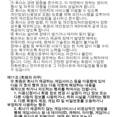
① 회사는 관련 법령을 준수하고
,
이 약관에서 정하는 권리의
행사 및 의무의 이행을 신의에 따라 성실하게 합니다
.
② 회사는 회원이 안전하게 서비스를 이용할 수 있도록
개인정보
(
신용정보 포함
)
보호를 위해 보안시스템을 갖추어야
하며 개인정보처리방침을 공시하고 준수합니다
.
③ 회사는 관련 법령
,
이 약관 및 개인정보처리방침에서 정한
경우를 제외하고는
,
회원의 개인정보가 제
3
자에게 공개 또는
제공되지 않도록 합니다
.
④ 회사는 설비에 장애가 생기거나 데이터 등이 멸실
⋅
훼손되는 등으로 서비스 제공에 장애가 발생한 때에는
천재지변
,
비상사태
,
현재의 기술로는 해결이 불가능한
장애나 결함 등 부득이한 사유가 없는 한 지체 없이 이를 수리
또는 복구하도록 최선의 노력을 다합니다
.
⑤ 회사는 회원으로부터 제기되는 의견이나 불만이
정당하다고 인정될 경우에는 즉시 처리하기 위해 노력하여야
합니다
.
다만
,
즉시 처리가 곤란한 경우에는 회원이 기입한
전화번호나 전자우편으로 그 지연사유와 처리일정을 통보할
수 있습니다
.
제
11
조
(
회원의 의무
)
①
회원은 회사가 제공하는 게임서비스 등을 이용함에 있어
다음 각 호의 행위 또는 다음 각호에 해당하는 내용을
목적으로 하거나 의도하는 행위를 하여서는 안됩니다
.
1.
이용신청이나 회원 정보 변경 시 실명이 아닌 정보 또는
다른 사람의 정보를 사용하거나
,
허위 사실을 기재하는 행위
2.
다른 회원의 계정
,
게임
ID
및 비밀번호를 도용하거나
부정하게 사용하는 행위
3.
회사가 제공하지 않는 게임서비스나 비정상적인 방법을
통해 게임서비스 등 내 데이터
{ID,
캐릭터
,
아이템
,
게임머니
등
}
를 유상으로 처분
(
양도
,
매매 등
)
증여 또는 타