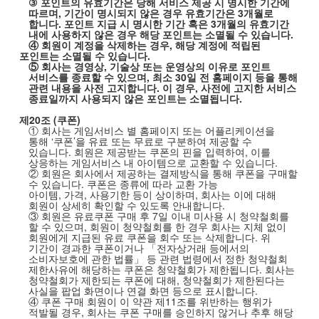
③
포인트의 유효기간은 당해 서비스 제공 시 명시한 기간에
따르며
,
기간이 명시되지 않은 경우 유효기간은
3
개월로
합니다
.
포인트 지급 시 명시한 기간 혹은
3
개월의 유효기간
내에 사용하지 않은 경우 해당 포인트는 소멸될 수 있습니다
.
④ 회원이 계정을 삭제하는 경우
,
해당 계정에 적립된
포인트는 소멸될 수 있습니다
.
⑤ 회사는 경영상
,
기술상 또는 운영상의 이유로 포인트
서비스를 종료할 수 있으며
,
최소
30
일 전 홈페이지 등을 통해
관련 내용을 사전 고지합니다
.
이 경우
,
사전에 고지한 서비스
종료일까지 사용되지 않은 포인트는 소멸됩니다
.
제
20
조
(
쿠폰
)
① 회사는 게임서비스 별 홈페이지 또는 어플리케이션을
통해
‘쿠폰’을 유료 또는 무료로 구분하여 제공할 수
있습니다
.
회원은 제공받는 쿠폰의 핀을 입력하여
,
이를
상응하는 게임서비스 내 아이템으로 교환할 수 있습니다
.
② 회원은 회사에서 제공하는 결제방식을 통해 쿠폰을 구매할
수 있습니다
.
쿠폰은 종류에 따라 교환 가능
아이템
,
가격
,
사용기한 등이 상이하며
,
회사는 이에 대해
회원이 상세히 확인할 수 있도록 안내합니다
.
③ 회원은 유료쿠폰 구매 후
7
일 이내 미사용 시 청약철회를
할 수 있으며
,
회원이 청약철회를 한 경우 회사는 지체 없이
회원에게 지급된 유료 쿠폰을 회수 또는 삭제합니다
.
위
기간이 경과한 쿠폰이거나 「전자상거래 등에서의
소비자보호에 관한 법률」 등 관련 법령에서 정한 청약철회
제한사유에 해당하는 쿠폰은 청약철회가 제한됩니다
.
회사는
청약철회가 제한되는 쿠폰에 대해
,
청약철회가 제한된다는
사실을 팝업 화면이나 연결 화면 등으로 표시합니다
.
④ 쿠폰 구매 회원이 이 약관 제
11
조를 위반하는 행위가
적발될 경우
,
회사는 쿠폰 구매를 승인하지 않거나 추후 해당