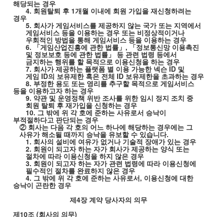
해당되는 경우
4.
회원탈퇴 후
1
개월 이내에 회원 가입을 재신청하려는
경우
5.
회사가 게임서비스를 제공하지 않는 국가 또는 지역에서
게임서비스 등을 이용하는 경우 또는 비정상적이거나
우회적인 방법을 통해 게임서비스 등을 이용하는 경우
6.
「게임산업진흥에 관한 법률」
,
「정보통신망 이용촉진
및 정보보호 등에 관한 법률」 등 관련 법령 등에서
금지하는 행위를 할 목적으로 이용신청을 하는 경우
7.
회사가 제공하는 플랫폼 별 이용 가능한 넥슨
ID
및
게임
ID
의 보유제한 혹은 전체
ID
보유제한을 초과하는 경우
8.
부정한 용도 또는 영리를 추구할 목적으로 게임서비스
등을 이용하고자 하는 경우
9.
약관 및 운영정책 위반 조사를 위한 임시 정지 조치 중
회원 탈퇴 후 재가입을 신청하는 경우
10.
그 밖에 위 각 호에 준하는 사유로서 승낙이
부적절하다고 판단되는 경우
② 회사는 다음 각 호의 어느 하나에 해당하는 경우에는 그
사유가 해소될 때까지 승낙을 유보할 수 있습니다
.
1.
회사의 설비에 여유가 없거나 기술적 장애가 있는 경우
2.
회원이 되고자 하는 자가 회사가 제공하는 양식 또는
절차에 따라 이용신청을 하지 않은 경우
3.
회원이 되고자 하는 자가 관련 법령에 따라 이용신청에
필수적인 절차를 완료하지 않은 경우
4.
그 밖에 위 각 호에 준하는 사유로서
,
이용신청에 대한
승낙이 곤란한 경우
제
4
장 계약 당사자의 의무
제
10
조
(
회사의 의무
)