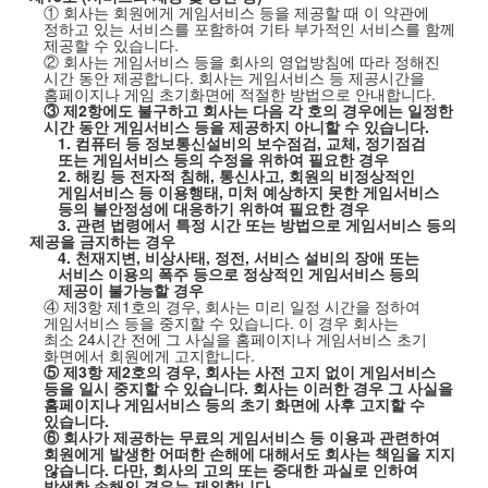
① 회사는 회원에게 게임서비스 등을 제공할 때 이 약관에
정하고 있는 서비스를 포함하여 기타 부가적인 서비스를 함께
제공할 수 있습니다
.
② 회사는 게임서비스 등을 회사의 영업방침에 따라 정해진
시간 동안 제공합니다
.
회사는 게임서비스 등 제공시간을
홈페이지나 게임 초기화면에 적절한 방법으로 안내합니다
.
③ 제
2
항에도 불구하고 회사는 다음 각 호의 경우에는 일정한
시간 동안 게임서비스 등을 제공하지 아니할 수 있습니다
.
1.
컴퓨터 등 정보통신설비의 보수점검
,
교체
,
정기점검
또는 게임서비스 등의 수정을 위하여 필요한 경우
2.
해킹 등 전자적 침해
,
통신사고
,
회원의 비정상적인
게임서비스 등 이용행태
,
미처 예상하지 못한 게임서비스
등의 불안정성에 대응하기 위하여 필요한 경우
3.
관련 법령에서 특정 시간 또는 방법으로 게임서비스 등의
제공을 금지하는 경우
4.
천재지변
,
비상사태
,
정전
,
서비스 설비의 장애 또는
서비스 이용의 폭주 등으로 정상적인 게임서비스 등의
제공이 불가능할 경우
④ 제
3
항 제
1
호의 경우
,
회사는 미리 일정 시간을 정하여
게임서비스 등을 중지할 수 있습니다
.
이 경우 회사는
최소
24
시간 전에 그 사실을 홈페이지나 게임서비스 초기
화면에서 회원에게 고지합니다
.
⑤ 제
3
항 제
2
호의 경우
,
회사는 사전 고지 없이 게임서비스
등을 일시 중지할 수 있습니다
.
회사는 이러한 경우 그 사실을
홈페이지나 게임서비스 등의 초기 화면에 사후 고지할 수
있습니다
.
⑥ 회사가 제공하는 무료의 게임서비스 등 이용과 관련하여
회원에게 발생한 어떠한 손해에 대해서도 회사는 책임을 지지
않습니다
.
다만
,
회사의 고의 또는 중대한 과실로 인하여
발생한 손해의 경우는 제외합니다
.