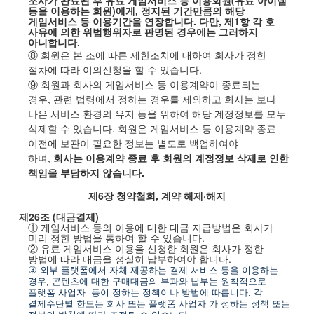
조사가 완료된 후 유료 게임서비스 등 이용회원
(
유료 아이템
등을 이용하는 회원
)
에게
,
정지된 기간만큼의 해당
게임서비스 등 이용기간을 연장합니다
.
다만
,
제
1
항 각 호
사유에 의한 위법행위자로 판명된 경우에는 그러하지
아니합니다
.
⑧ 회원은 본 조에 따른 제한조치에 대하여 회사가 정한
절차에 따라 이의신청을 할 수 있습니다
.
⑨ 회원과 회사의 게임서비스 등 이용계약이 종료되는
경우
,
관련 법령에서 정하는 경우를 제외하고 회사는 보다
나은 서비스 환경의 유지 등을 위하여 해당 계정정보를 모두
삭제할 수 있습니다
.
회원은 게임서비스 등 이용계약 종료
이전에 보관이 필요한 정보는 별도로 백업하여야
하며
,
회사는 이용계약 종료 후 회원의 계정정보 삭제로 인한
책임을 부담하지 않습니다
.
제
6
장 청약철회
,
계약 해제·해지
제
26
조
(
대금결제
)
① 게임서비스 등의 이용에 대한 대금 지급방법은 회사가
미리 정한 방법을 통하여 할 수 있습니다
.
② 유료 게임서비스 이용을 신청한 회원은 회사가 정한
방법에 따라 대금을 성실히 납부하여야 합니다
.
③
외부 플랫폼에서 자체 제공하는 결제 서비스 등을 이용하는
경우
,
콘텐츠에 대한 구매대금의 부과와 납부는 원칙적으로
플랫폼 사업자
등이 정하는 정책이나 방법에 따릅니다
.
각
결제수단별 한도는 회사 또는 플랫폼 사업자 가 정하는 정책 또는