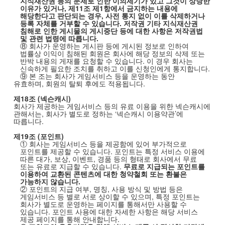
지식재산권 등의 문제로 인한 이의제기가 있고 그것이 상당한
이유가 있거나
,
제
11
조 제
1
항에서 금지하는 내용에
해당한다고 판단되는 경우
,
사전 통지 없이 이를 삭제하거나
등록 자체를 거부할 수 있습니다
.
저작권 기타 지식재산권
침해로 인한 게시물의 게시중단 등에 대한 사항은 저작권법
및 관련 법령에 따릅니다
.
⑧ 회사가 운영하는 게시판 등에 게시된 정보로 인하여
법률상 이익이 침해된 회원은 회사에 해당 정보의 삭제 또는
반박 내용의 게재를 요청할 수 있습니다
.
이 경우 회사는
신속하게 필요한 조치를 취하고 이를 신청인에게 통지합니다
.
⑨ 본 조는 회사가 게임서비스 등을 운영하는 동안
유효하며
,
회원의 탈퇴 후에도 적용됩니다
.
제
18
조
(
넥슨캐시
)
회사가 제공하는 게임서비스 등의 유료 이용을 위한 넥슨캐시에
관해서는
,
회사가 별도로 정하는
‘넥슨캐시 이용약관’에
따릅니다
.
제
19
조
(
포인트
)
① 회사는 게임서비스 등을 제공함에 있어 부가적으로
포인트를 제공할 수 있습니다
.
포인트는 특정 서비스 이용에
따른 대가
,
보상
,
이벤트
,
경품 등의 형태로 회사에서 무료
또는 유료로 지급할 수 있습니다
.
무료로 지급되는 포인트를
이용하여 교환된 콘텐츠에 대한 청약철회 또는 환불은
가능하지 않습니다
.
② 포인트의 지급 여부
,
명칭
,
사용 방식 및 방법 등은
게임서비스 등 별로 서로 상이할 수 있으며
,
특정 포인트는
회사가 별도로 운영하는 페이지를 통해서만 사용할 수
있습니다
.
포인트 사용에 대한 자세한 사항은 해당 서비스
제공 페이지를 통해 안내합니다
.