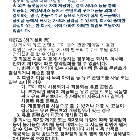
정부의 방침에 따라 조정될 수 있습니다
.
④
외부 플랫폼에서 자체 제공하는 결제 서비스 등을 통해
제공되는 게임서비스 등에서 콘텐츠의 구매대금을 외화로
결제하는 경우
,
환율
‧
수수료 등으로 인하여 실제 청구금액이
플랫폼 등에서 표시된 가격과 달라질 수 있으며
,
회사의 중대한
과실이 없는 한 회사는 이에 대하여 어떠한 책임도 부담하지
않습니다
.
제
27
조
(
청약철회 등
)
① 회사와 유료 콘텐츠 구매 등에 관한 계약을 체결한
회원은
,
구매 이후
7
일 이내에 별도의 수수료 부담 없이
청약철회를 할 수 있습니다
.
② 회원은 다음 각 호에 해당하는 경우에는 회사의 의사에
반하여 제
1
항에 따른 청약철회를 할 수 없습니다
.
1.
회원에게 책임이 있는 사유로 아이템 등 유료 콘텐츠가
멸실되거나 훼손된 경우
2.
회원이 다음 각 목의 아이템 등 유료 콘텐츠를 사용 또는
일부 소비한 경우
가
.
구매 즉시 사용되거나 적용되는 유료 콘텐츠
나
.
부가적인 혜택이 제공되는 유료 콘텐츠 또는 묶음형
판매 유료 콘텐츠에서 추가혜택이 사용되거나 일부가
사용된 유료 콘텐츠
다
.
개봉행위를 사용으로 볼 수 있거나 개봉 시 효용이
결정되는 유료 콘텐츠의 개봉행위가 있는 경우
3.
유료 콘텐츠의 제공이 개시된 경우
③ 회사는 제
2
항 제
2
호 또는 제
3
호의 규정에 따라 청약철회
등이 불가능한 아이템 등에 대해서는 그 사실을 회원이 쉽게
알 수 있는 곳에 명확하게 적시하거나 시험 사용 상품을
제공하는 등의 방법으로 청약철회 등의 권리 행사가 방해받지
아니하도록 조치합니다
.