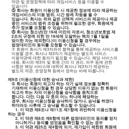
약관 및 운영정책에 따라 게임서비스 등을 이용할 수
있습니다
⑤ 회사는 회원이 이용신청 시 제공한 정보에 따라 제공하는
게임서비스의 이용 범위
,
시간 등에 차등을 둘 수
있습니다
.
회사는 위와 같은 선택적 서비스의 제공이나 제공
중인 서비스의 범위 조정을 위하여 필요한 경우
,
회원에게
추가 정보를 요청할 수 있습니다
.
⑥ 회사는 청소년(만 19세 미만의 자로서, 청소년보호법 제
2조의 규정에 의한 만 19세에 도달하는 해의 1월 1일을
맞이한 자는 제외한다.)이 이용신청을 할 경우에는
법정대리인의 동의를 요청할 수 있습니다.
⑦
회원이 회사가 제
3
자와의 협력을 통해 제공하는 서비스를
이용할 경우
,
회사나 제
3
자가 제공하는 별도의 서비스
이용약관에 대한 동의가 필요할 수 있습니다
.
해당 서비스의
내용
,
회사와 제
3
자 및 회원 간의 각 권리
,
의무 등에 관한
사항은 해당 서비스에 대하여 회사나 제
3
자가 제공하는
별도의 약관
,
운영정책 등에서 정하는 바에 따릅니다
.
제
9
조
(
이용신청에 대한 승낙과 제한
)
①
회사는 회원이 되고자 하는 자가 실제 정보를 정확히
기재하여 이용신청을 한 경우 상당한 이유가 없는 한 회원이
되고자 하는 자의 이용신청을 승낙함을 원칙으로
합니다
.
다만
,
다음 각 호의 어느 하나에 해당하는
경우
,
회사는 이용신청을 승낙하지 않거나
,
승낙을 하였다
하더라도 사후에 그 승낙을 취소할 수 있습니다
.
1.
이 약관 제
8
조나 제
11
조 제
1
항에 위반하여 이용신청을
하는 경우
2.
이 약관 제
8
조 제
6
항에 따른 법정대리인의 동의를 얻지
아니하거나 동의를 얻었음을 확인할 수 없는 경우
3.
이 약관 제
25
조 제
4
항에 의거
,
재가입이 제한된 회원에