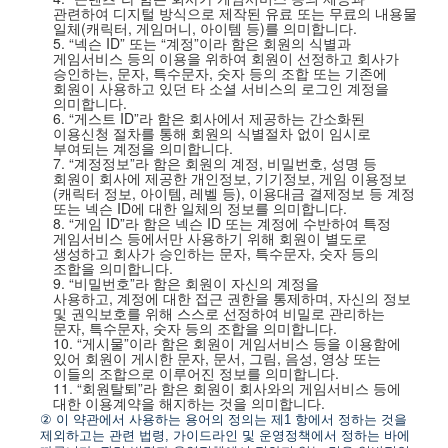
관련하여 디지털 방식으로 제작된 유료 또는 무료의 내용물
일체
(
캐릭터
,
게임머니
,
아이템 등
)
를 의미합니다
.
5.
“넥슨
ID
”
또는
“계정”이라 함은 회원의 식별과
게임서비스 등의 이용을 위하여 회원이 선정하고 회사가
승인하는
,
문자
,
특수문자
,
숫자 등의 조합 또는 기존에
회원이 사용하고 있던 타 소셜 서비스의 로그인 계정을
의미합니다
.
6.
“게스트
ID
”라 함은 회사에서 제공하는 간소화된
이용신청 절차를 통해 회원의 식별절차 없이 임시로
부여되는 계정을 의미합니다
.
7.
“계정정보”라 함은 회원의 계정
,
비밀번호
,
성명 등
회원이 회사에 제공한 개인정보
,
기기정보
,
게임 이용정보
(
캐릭터 정보
,
아이템
,
레벨 등
),
이용대금 결제정보 등 계정
또는 넥슨
ID
에 대한 일체의 정보를 의미합니다
.
8.
“게임
ID
”라 함은 넥슨
ID
또는 계정에 수반하여 특정
게임서비스 등에서만 사용하기 위해 회원이 별도로
생성하고 회사가 승인하는 문자
,
특수문자
,
숫자 등의
조합을 의미합니다
.
9.
“비밀번호”라 함은 회원이 자신의 계정을
사용하고
,
계정에 대한 접근 권한을 통제하며
,
자신의 정보
및 권익보호를 위해 스스로 선정하여 비밀로 관리하는
문자
,
특수문자
,
숫자 등의 조합을 의미합니다
.
10.
“게시물”이라 함은 회원이 게임서비스 등을 이용함에
있어 회원이 게시한 문자
,
문서
,
그림
,
음성
,
영상 또는
이들의 조합으로 이루어진 정보를 의미합니다
.
11.
“회원탈퇴”라 함은 회원이 회사와의 게임서비스 등에
대한 이용계약을 해지하는 것을 의미합니다
.
②
이 약관에서 사용하는 용어의 정의는 제
1
항에서 정하는 것을
제외하고는 관련 법령
,
가이드라인 및 운영정책에서 정하는 바에