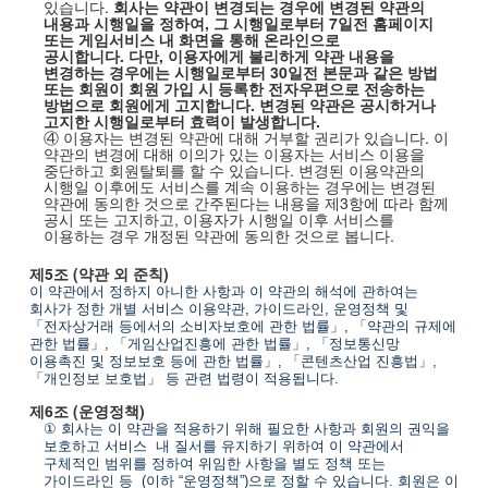
있습니다
.
회사는 약관이 변경되는 경우에 변경된 약관의
내용과 시행일을 정하여
,
그 시행일로부터
7
일전 홈페이지
또는 게임서비스 내 화면을 통해 온라인으로
공시합니다
.
다만
,
이용자에게 불리하게 약관 내용을
변경하는 경우에는 시행일로부터
30
일전 본문과 같은 방법
또는 회원이 회원 가입 시 등록한 전자우편으로 전송하는
방법으로 회원에게 고지합니다
.
변경된 약관은 공시하거나
고지한 시행일로부터 효력이 발생합니다
.
④ 이용자는 변경된 약관에 대해 거부할 권리가 있습니다. 이
약관의 변경에 대해 이의가 있는 이용자는 서비스 이용을
중단하고 회원탈퇴를 할 수 있습니다. 변경된 이용약관의
시행일 이후에도 서비스를 계속 이용하는 경우에는 변경된
약관에 동의한 것으로 간주된다는 내용을 제3항에 따라 함께
공시 또는 고지하고, 이용자가 시행일 이후 서비스를
이용하는 경우 개정된 약관에 동의한 것으로 봅니다.
제
5
조
(
약관 외 준칙
)
이 약관에서 정하지 아니한 사항과 이 약관의 해석에 관하여는
회사가 정한 개별 서비스 이용약관
,
가이드라인
,
운영정책 및
「전자상거래 등에서의 소비자보호에 관한 법률」
,
「약관의 규제에
관한 법률」
,
「게임산업진흥에 관한 법률」
,
「정보통신망
이용촉진 및 정보보호 등에 관한 법률」
,
「콘텐츠산업 진흥법」
,
「개인정보 보호법」 등 관련 법령이 적용됩니다
.
제
6
조
(
운영정책
)
①
회사는 이 약관을 적용하기 위해 필요한 사항과 회원의 권익을
보호하고 서비스
내 질서를 유지하기 위하여 이 약관에서
구체적인 범위를 정하여 위임한 사항을 별도 정책 또는
가이드라인 등
(
이하
“
운영정책
”)
으로 정할 수 있습니다
.
회원은 이