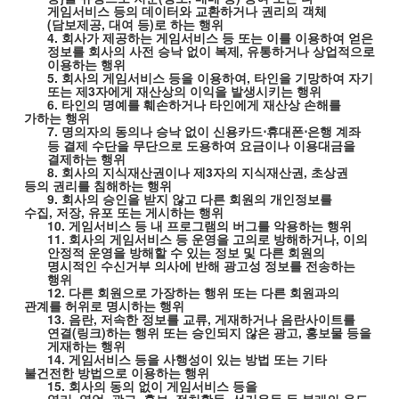
게임서비스 등의 데이터와 교환하거나 권리의 객체
(
담보제공
,
대여 등
)
로 하는 행위
4.
회사가 제공하는 게임서비스 등 또는 이를 이용하여 얻은
정보를 회사의 사전 승낙 없이 복제
,
유통하거나 상업적으로
이용하는 행위
5.
회사의 게임서비스 등을 이용하여
,
타인을 기망하여 자기
또는 제
3
자에게 재산상의 이익을 발생시키는 행위
6.
타인의 명예를 훼손하거나 타인에게 재산상 손해를
가하는 행위
7.
명의자의 동의나 승낙 없이 신용카드
휴대폰
은행 계좌
⋅
⋅
등 결제 수단을 무단으로 도용하여 요금이나 이용대금을
결제하는 행위
8.
회사의 지식재산권이나 제
3
자의 지식재산권
,
초상권
등의 권리를 침해하는 행위
9.
회사의 승인을 받지 않고 다른 회원의 개인정보를
수집
,
저장
,
유포 또는 게시하는 행위
10.
게임서비스 등 내 프로그램의 버그를 악용하는 행위
11.
회사의 게임서비스 등 운영을 고의로 방해하거나
,
이의
안정적 운영을 방해할 수 있는 정보 및 다른 회원의
명시적인 수신거부 의사에 반해 광고성 정보를 전송하는
행위
12.
다른 회원으로 가장하는 행위 또는 다른 회원과의
관계를 허위로 명시하는 행위
13.
음란
,
저속한 정보를 교류
,
게재하거나 음란사이트를
연결
(
링크
)
하는 행위 또는 승인되지 않은 광고
,
홍보물 등을
게재하는 행위
14.
게임서비스 등을 사행성이 있는 방법 또는 기타
불건전한 방법으로 이용하는 행위
15.
회사의 동의 없이 게임서비스 등을