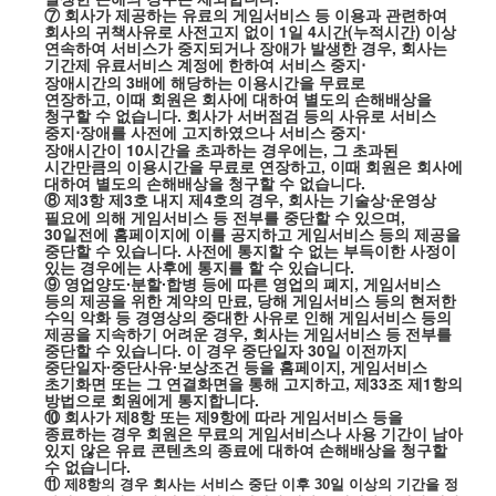
⑦ 회사가 제공하는 유료의 게임서비스 등 이용과 관련하여
회사의 귀책사유로 사전고지 없이
1
일
4
시간
(
누적시간
)
이상
연속하여 서비스가 중지되거나 장애가 발생한 경우
,
회사는
기간제 유료서비스 계정에 한하여 서비스 중지
⋅
장애시간의
3
배에 해당하는 이용시간을 무료로
연장하고
,
이때 회원은 회사에 대하여 별도의 손해배상을
청구할 수 없습니다
.
회사가 서버점검 등의 사유로 서비스
중지
장애를 사전에 고지하였으나 서비스 중지
⋅
⋅
장애시간이
10
시간을 초과하는 경우에는
,
그 초과된
시간만큼의 이용시간을 무료로 연장하고
,
이때 회원은 회사에
대하여 별도의 손해배상을 청구할 수 없습니다
.
⑧ 제
3
항 제
3
호 내지 제
4
호의 경우
,
회사는 기술상
운영상
⋅
필요에 의해 게임서비스 등 전부를 중단할 수 있으며
,
30
일전에 홈페이지에 이를 공지하고 게임서비스 등의 제공을
중단할 수 있습니다
.
사전에 통지할 수 없는 부득이한 사정이
있는 경우에는 사후에 통지를 할 수 있습니다
.
⑨ 영업양도∙분할∙합병 등에 따른 영업의 폐지
,
게임서비스
등의 제공을 위한 계약의 만료
,
당해 게임서비스 등의 현저한
수익 악화 등 경영상의 중대한 사유로 인해 게임서비스 등의
제공을 지속하기 어려운 경우
,
회사는 게임서비스 등 전부를
중단할 수 있습니다
.
이 경우 중단일자
30
일 이전까지
중단일자∙중단사유∙보상조건 등을 홈페이지
,
게임서비스
초기화면 또는 그 연결화면을 통해 고지하고
,
제
33
조 제
1
항의
방법으로 회원에게 통지합니다
.
⑩ 회사가 제
8
항 또는 제
9
항에 따라 게임서비스 등을
종료하는 경우 회원은 무료의 게임서비스나 사용 기간이 남아
있지 않은 유료 콘텐츠의 종료에 대하여 손해배상을 청구할
수 없습니다
.
⑪
제
8
항의
경우
회사는
서비스
중단
이후
30
일
이상의
기간을
정