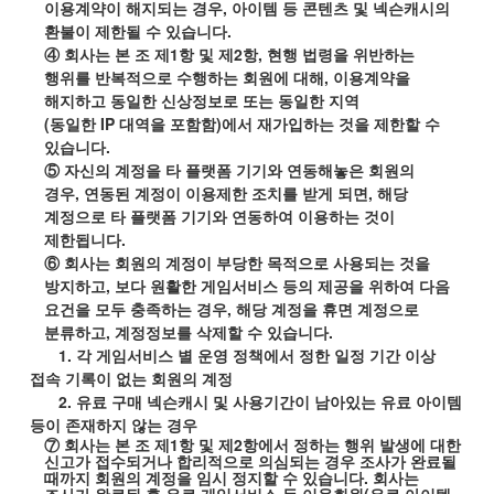
이용계약이 해지되는 경우
,
아이템 등 콘텐츠 및 넥슨캐시의
환불이 제한될 수 있습니다
.
④ 회사는 본 조 제
1
항 및 제
2
항
,
현행 법령을 위반하는
행위를 반복적으로 수행하는 회원에 대해
,
이용계약을
해지하고 동일한 신상정보로 또는 동일한 지역
(
동일한
IP
대역을 포함함
)
에서 재가입하는 것을 제한할 수
있습니다
.
⑤ 자신의 계정을 타 플랫폼 기기와 연동해놓은 회원의
경우
,
연동된 계정이 이용제한 조치를 받게 되면
,
해당
계정으로 타 플랫폼 기기와 연동하여 이용하는 것이
제한됩니다
.
⑥ 회사는 회원의 계정이 부당한 목적으로 사용되는 것을
방지하고
,
보다 원활한 게임서비스 등의 제공을 위하여 다음
요건을 모두 충족하는 경우
,
해당 계정을 휴면 계정으로
분류하고
,
계정정보를 삭제할 수 있습니다
.
1.
각 게임서비스 별 운영 정책에서 정한 일정 기간 이상
접속 기록이 없는 회원의 계정
2.
유료 구매 넥슨캐시 및 사용기간이 남아있는 유료 아이템
등이 존재하지 않는 경우
⑦ 회사는 본 조 제
1
항 및 제
2
항에서 정하는 행위 발생에 대한
신고가 접수되거나 합리적으로 의심되는 경우 조사가 완료될
때까지 회원의 계정을 임시 정지할 수 있습니다
.
회사는