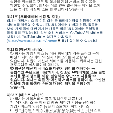
승인을 취소하고 쿠폰 및 회사의 게임 서비스 등 이용을
제한할 수 있으며
,
회사는 이로 인해 발생하는 책임을 고의
또는 중대한 과실이 없는 한 부담하지 않습니다
.
제
21
조
(
크리에이터 선정 및 후원
)
회사는 게임서비스 등 이용 회원 중 크리에이터를 선정하여 후원
서비스를 제공할 수 있습니다
.
크리에이터 신청과 선정
,
활동과
보상
,
제재 등에 대한 자세한 내용은 별도
‘
크리에이터 운영정책
’
등을 통해 규정합니다
.
일부 후원 서비스는
YouTube API
서비스를
사용하며
, YouTube
서비스 약관은 다음 링크
(
를
통해 확인할 수 있습니다
.
https://www.youtube.com/t/terms
제
22
조
(
메신저 서비스
)
① 회사는 게임서비스 등 이용 회원에게 넥슨 플러그 등의
메신저 서비스
(
이하
“메신저 서비스”
)
를 제공할 수
있습니다
.
회원이 메신저 서비스를 이용하기 위해서는 관련
프로그램을 설치하여야 합니다
.
② 회원은 메신저 서비스를 타인의 권리를 침해하는 등
불법적인 수단으로 이용하거나
,
청소년 유해매체물 또는 불법
복제물 등의 정보를 저장
,
전송하는 수단으로 사용할 수
없습니다
.
회사는 회원 간 메신저 서비스를 통하여 송
,
수신한
정보에 기해 발생한 손해에 대하여 책임을 부담하지
않습니다
.
제
23
조
(
테스트 서비스
)
① 회사는 게임서비스 등을 정식으로 제공하기
전
,
게임서비스 등 이용 회원 중 제한된 인원을 선정하여
게임서비스의 안정성 등을 테스트하기 위한 서비스
(
이하
“테스트 서비스”
)
를 제공할 수 있습니다
.
이때 테스트