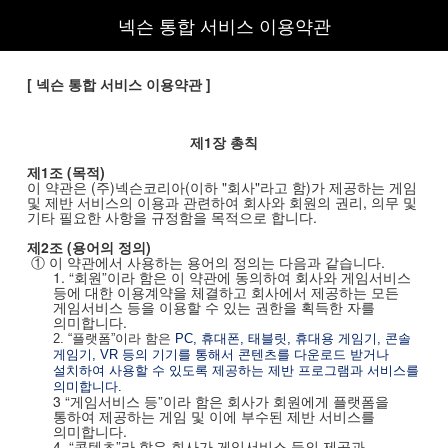
넥슨 통합 서비스 이용약관
[
넥슨 통합 서비스 이용약관
]
제
1
장 총칙
제
1
조
(
목적
)
이 약관은
(
주
)
넥슨코리아
(
이하
"
회사
"
라고 함
)
가 제공하는 게임
및 제반 서비스의 이용과 관련하여 회사와 회원의 권리
,
의무 및
기타 필요한 사항을 규정함을 목적으로 합니다
.
제
2
조
(
용어의 정의
)
① 이 약관에서 사용하는 용어의 정의는 다음과 같습니다
.
1.
“회원”이라 함은 이 약관에 동의하여 회사와 게임서비스
등에 대한 이용계약을 체결하고 회사에서 제공하는 모든
게임서비스 등을 이용할 수 있는 권한을 획득한 자를
의미합니다
.
2.
“플랫폼”이라 함은
PC,
휴대폰
,
태블릿
,
휴대용 게임기
,
콘솔
게임기
, VR
등의 기기를 통해서 콘텐츠를 다운로드 받거나
설치하여 사용할 수 있도록 제공하는 제반 프로그램과 서비스를
의미합니다
.
3
“게임서비스 등”이라 함은 회사가 회원에게 플랫폼을
통하여 제공하는 게임 및 이에 부수된 제반 서비스를
의미합니다
.
4.
“콘텐츠”라 함은 회사가 게임서비스 등의 제공과