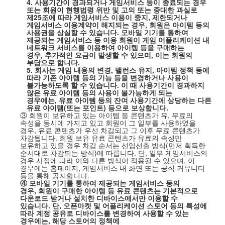
4.
사용기간이 경과되거나 게임서비스 등이 종료되는 경우
또는 회원이 현행법령 위반 및 고의 또는 중대한 과실로
제
25
조에 따라 게임서비스 이용이 중지
,
제한되거나
게임서비스 이용계약이 해지되는 경우
,
회원은 아이템 등의
사용권을 상실할 수 있습니다
.
모바일 기기를 통하여
제공되는 게임서비스 등 이용 회원이 게임 어플리케이션 내
네트워크 서비스를 이용하여 아이템 등을 구매하는
경우
,
추가적인 요금이 발생할 수 있으며
,
이는 회원의
부담으로 합니다
.
5.
회사는 게임 내용의 변경
,
밸런스 유지
,
아이템 정책 등에
따라 기존 아이템 등의 기능 등을 변경하거나 사용이
불가능하도록 할 수 있습니다
.
이 때 사용기간이 경과하지
않은 유료 아이템 등의 사용이 불가능하게 되는
경우에는
,
유료 아이템 등의 잔여 사용기간에 상당하는 다른
유료 아이템
(
또는 포인트
)
등으로 보상합니다
.
③ 회원이 보유하고 있는 아이템 등 콘텐츠가 유
,
무료의
속성을 동시에 가지고 있고 회원이 그 일부를 사용하였을
경우
,
유료 콘텐츠가 우선 차감되고 그 이후 무료 콘텐츠가
차감됩니다
.
회원 보유 유료 콘텐츠가 유료의 속성만
보유하고 있을 경우 차감 순서는 선입선출 방식
(
먼저 획득한
순서대로 차감되는 방식
)
에 따릅니다
.
단
,
일부 게임서비스의
경우 사정에 따라 이와 다른 방식이 적용될 수 있으며
,
이
경우에는 홈페이지
,
게임서비스 내 화면 또는 공식 커뮤니티
등을 통해 공지합니다
.
④ 모바일 기기를 통하여 제공되는 게임서비스 등의
경우
,
회원이 구매한 아이템 등 유료 콘텐츠는 기본적으로
다운로드 받거나 설치한 디바이스에서만 이용할 수
있습니다
.
단
,
오픈마켓 및 어플리케이션 스토어 등의 특성에
따라 계정 공유로 디바이스를 변경하여 사용할 수 있는
경우에는
,
해당 스토어의 정책에