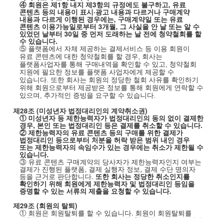
④ 회원은 제
1
항 내지 제
3
항의 규정에도 불구하고
,
유료
콘텐츠 등의 내용이 표시·광고 내용과 다르거나 구매계약
내용과 다르게 이행된 경우에는
,
구매계약일 또는 유료
콘텐츠 이용가능일로부터
3
개월
,
그 사실을 안 날 또는 알 수
있었던 날부터
30
일 중 먼저 도래하는 날 전에 청약철회를 할
수 있습니다
.
⑤ 플랫폼에서 자체 제공하는 결제서비스 등 이용 회원이
유료 콘텐츠에 대한 청약철회를 할 경우, 회사는
플랫폼사업자를 통해 구매내역을 확인할 수 있고, 청약철회
지원에 필요한 정보를 플랫폼 사업자에게 제공할 수
있습니다. 또한 회사는 회원의 정당한 철회 사유를 확인하기
위해 회원으로부터 제공받은 정보를 통해 회원에게 연락할 수
있으며, 추가적인 증빙을 요구할 수 있습니다.
제
28
조
(
미성년자 법정대리인의 계약취소권
)
① 미성년자 등 제한능력자가 법정대리인의 동의 없이 결제한
경우
,
본인 또는 법정대리인 등은 결제를 취소할 수 있습니다
.
② 제한능력자의 유료 콘텐츠 등의 구매를 위한 결제가
법정대리인 등으로부터 처분을 허락 받은 범위 내인 경우
또는 제한능력자의 속임수가 있는 경우에는 취소가 제한될 수
있습니다
.
③ 유료 콘텐츠 구매계약의 당사자가 제한능력자인지 여부는
결제가 진행된 플랫폼
,
결제 실행자 정보
,
결제 수단 명의자
등을 근거로 판단합니다
.
또한 회사는 정당한 취소인지를
확인하기 위해 회원에게 제한능력자 및 법정대리인 등임을
증명할 수 있는 서류의 제출을 요청할 수 있습니다
.
제
29
조
(
회원의 탈퇴
)
① 회원은 회원탈퇴를 할 수 있습니다
.
회원이 회원탈퇴를