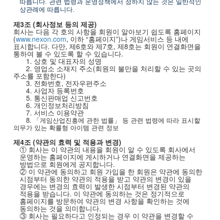
따릅니다
.
관련 법령과 운영정책에서 정하지 않는 것은 일반적인
상관례에 따릅니다
.
제
3
조
(
회사정보 등의 제공
)
회사는 다음 각 호의 사항을 회원이 알아보기 쉽도록 홈페이지
(
www.nexon.com
,
이하
“홈페이지”
)
나 게임서비스 등 내에
표시합니다
.
다만
,
제
6
호와 제
7
호, 제8호는 회원이 연결화면을
통하여 볼 수 있도록 할 수 있습니다
.
1.
상호 및 대표자의 성명
2.
영업소 소재지 주소
(
회원의 불만을 처리할 수 있는 곳의
주소를 포함한다
)
3.
전화번호
,
전자우편주소
4.
사업자 등록번호
5.
통신판매업 신고번호
6.
개인정보처리방침
7.
서비스 이용약관
8.
「게임산업진흥에
관한
법률」
등
관련
법령에
따라
표시할
의무가
있는
확률형
아이템
관련
정보
제
4
조
(
약관의 효력 및 적용과 변경
)
① 회사는 이 약관의 내용을 회원이 알 수 있도록 회사에서
운영하는 홈페이지에 게시하거나 연결화면을 제공하는
방법으로 회원에게 공지합니다
.
② 이 약관에 동의하고 회원 가입을 한 회원은 약관에 동의한
시점부터 동의한 약관의 적용을 받고 약관의 변경이 있을
경우에는 변경의 효력이 발생한 시점부터 변경된 약관의
적용을 받습니다
.
이 약관에 동의하는 것은 정기적으로
홈페이지를 방문하여 약관의 변경 사항을 확인하는 것에
동의하는 것을 의미합니다
.
③ 회사는 필요하다고 인정되는 경우 이 약관을 변경할 수